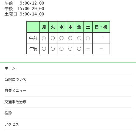
午前　 9:00-12:00

午後　15:00-20:00

土曜日 9:00-14:00
月
火
水
木
金
土
日・祝
午前
○
○
○
○
○
○
－
午後
○
○
○
○
○
－
－
ホーム
当院について
自費メニュー
交通事故治療
往診
アクセス